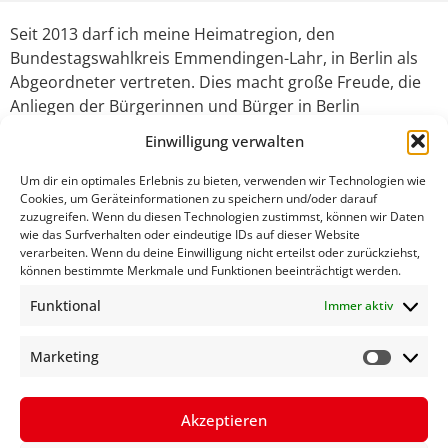
Seit 2013 darf ich meine Heimatregion, den
Bundestagswahlkreis Emmendingen-Lahr, in Berlin als
Abgeordneter vertreten. Dies macht große Freude, die
Anliegen der Bürgerinnen und Bürger in Berlin
vorzubringen und umzusetzen. Deshalb bin ich auch viel
Einwilligung verwalten
im Wahlkreis unterwegs, einen kleinen Einblick geben
hier meine aktuellen Pressemitteilungen über mein
Um dir ein optimales Erlebnis zu bieten, verwenden wir Technologien wie
Cookies, um Geräteinformationen zu speichern und/oder darauf
Engagement im Wahlkreis:
zuzugreifen. Wenn du diesen Technologien zustimmst, können wir Daten
wie das Surfverhalten oder eindeutige IDs auf dieser Website
verarbeiten. Wenn du deine Einwilligung nicht erteilst oder zurückziehst,
ZU GAST BEI TV.BERLIN
können bestimmte Merkmale und Funktionen beeinträchtigt werden.
Funktional
Immer aktiv
MEHR ERFAHREN »
Marketing
3. Februar 2015
Akzeptieren