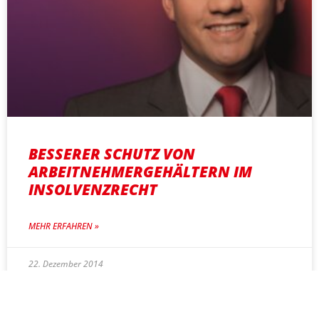
BESSERER SCHUTZ VON
ARBEITNEHMERGEHÄLTERN IM
INSOLVENZRECHT
MEHR ERFAHREN »
22. Dezember 2014