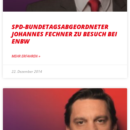
SPD-BUNDETAGSABGEORDNETER
JOHANNES FECHNER ZU BESUCH BEI
ENBW
MEHR ERFAHREN »
22. Dezember 2014