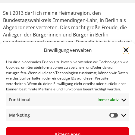
Seit 2013 darf ich meine Heimatregion, den
Bundestagswahlkreis Emmendingen-Lahr, in Berlin als
Abgeordneter vertreten. Dies macht große Freude, die
Anliegen der Bürgerinnen und Bürger in Berlin
vorzubringen und umzusetzen. Deshalb bin ich auch viel
im Wahlkreis unterwegs, einen kleinen Einblick geben
Einwilligung verwalten
hier meine aktuellen Pressemitteilungen über mein
Um dir ein optimales Erlebnis zu bieten, verwenden wir Technologien wie
Engagement im Wahlkreis:
Cookies, um Geräteinformationen zu speichern und/oder darauf
zuzugreifen. Wenn du diesen Technologien zustimmst, können wir Daten
wie das Surfverhalten oder eindeutige IDs auf dieser Website
BERLIN-BESUCH AUS DEM
verarbeiten. Wenn du deine Einwilligung nicht erteilst oder zurückziehst,
WAHLKREIS EMMENDINGEN-LAHR
können bestimmte Merkmale und Funktionen beeinträchtigt werden.
Funktional
Immer aktiv
MEHR ERFAHREN »
Marketing
14. März 2014
Akzeptieren