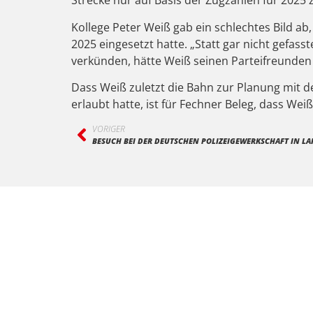
Strecke nur auf Basis der Zugzahlen für 202
Kollege Peter Weiß gab ein schlechtes Bild a
2025 eingesetzt hatte. „Statt gar nicht gefas
verkünden, hätte Weiß seinen Parteifreunden
Dass Weiß zuletzt die Bahn zur Planung mit 
erlaubt hatte, ist für Fechner Beleg, dass Wei
VORIGER
BESUCH BEI DER DEUTSCHEN POLIZEIGEWERKSCHAFT IN LA