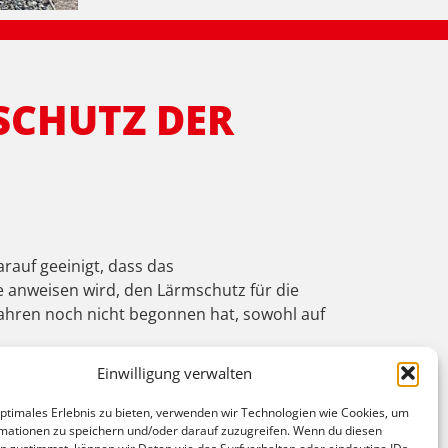
SCHUTZ DER
rauf geeinigt, dass das
 anweisen wird, den Lärmschutz für die
fahren noch nicht begonnen hat, sowohl auf
Einwilligung verwalten
dinger SPD-Bundestagsabgeordnete Johannes
2025 für die gesamte Strecke Offenburg-Basel
optimales Erlebnis zu bieten, verwenden wir Technologien wie Cookies, um
icherlich wäre es besser gewesen, die ganze
mationen zu speichern und/oder darauf zuzugreifen. Wenn du diesen