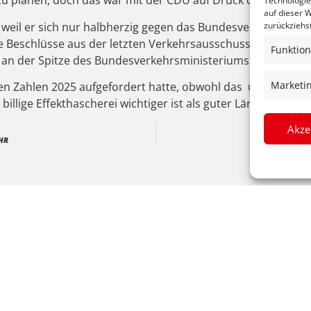
5 zu planen, doch das war mit der CDU auf Druck des Bunde
Technologie
auf dieser W
b, weil er sich nur halbherzig gegen das Bundesverkehrsmini
zurückziehs
ste Beschlüsse aus der letzten Verkehrsausschusssitzung, an
Funktion
 an der Spitze des Bundesverkehrsministeriums viel mehr D
Marketi
den Zahlen 2025 aufgefordert hatte, obwohl das unionsgefü
ß billige Effekthascherei wichtiger ist als guter Lärmschutz 
Akze
HR