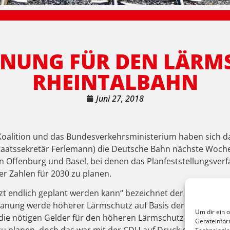
NUNG FÜR DEN LÄRM
RHEINTALBAHN
Juni 27, 2018
r Koalition und das Bundesverkehrsministerium haben sich da
aatssekretär Ferlemann) die Deutsche Bahn nächste Woche
n Offenburg und Basel, bei denen das Planfeststellungsver
r Zahlen für 2030 zu planen.
jetzt endlich geplant werden kann“ bezeichnet der Emmen
lanung werde höherer Lärmschutz auf Basis der Zugzahlen 
Um dir ein 
e nötigen Gelder für den höheren Lärmschutz bewilligen. S
Geräteinfor